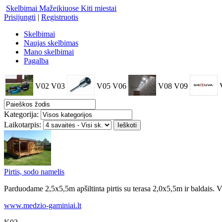
Skelbimai Mažeikiuose
Kiti miestai
Prisijungti
|
Registruotis
Skelbimai
Naujas skelbimas
Mano skelbimai
Pagalba
V02
V03
V05
V06
V08
V09
Kategorija:
Laikotarpis:
Pirtis, sodo namelis
Parduodame 2,5x5,5m apšiltinta pirtis su terasa 2,0x5,5m ir baldais. V
www.medzio-gaminiai.lt