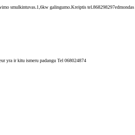
tavimo smulkintuvas.1,6kw galingumo.Kreiptis tel.868298297edmondas
ur yra ir kitu ismeru padangu Tel 068024874