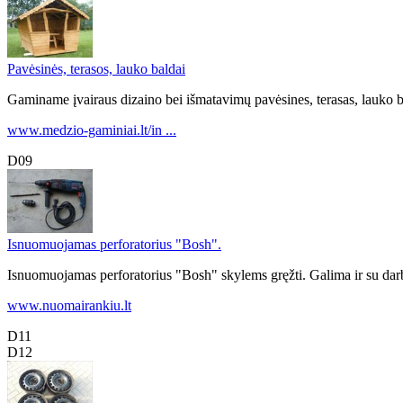
Pavėsinės, terasos, lauko baldai
Gaminame įvairaus dizaino bei išmatavimų pavėsines, terasas, lauko b
www.medzio-gaminiai.lt/in ...
D09
Isnuomuojamas perforatorius "Bosh".
Isnuomuojamas perforatorius "Bosh" skylems gręžti. Galima ir su da
www.nuomairankiu.lt
D11
D12