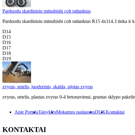
Parduodu skardinisiu mitsubishi colt ratlankius
Parduodu skardinisiu mitsubishi colt ratlankius R15 4x114.3 tinka i
D14
D15
D16
D17
D18
D19
zvyras, smelis, juodzemis, skalda, sijotas zvyras
zvyras, smelis, plautas zvyras 0-4 betonavimui, gruntas sklypo pakelim
Apie Portalą
Taisyklės
Mokamos paslaugos
DUK
Kontaktai
KONTAKTAI