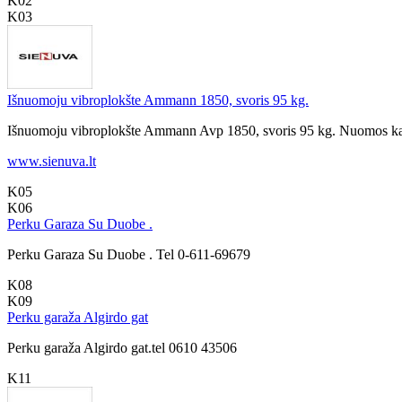
K02
K03
Išnuomoju vibroplokšte Ammann 1850, svoris 95 kg.
Išnuomoju vibroplokšte Ammann Avp 1850, svoris 95 kg. Nuomos kaina
www.sienuva.lt
K05
K06
Perku Garaza Su Duobe .
Perku Garaza Su Duobe . Tel 0-611-69679
K08
K09
Perku garaža Algirdo gat
Perku garaža Algirdo gat.tel 0610 43506
K11