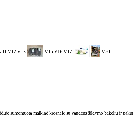
V11
V12
V13
V15
V16
V17
V20
iduje sumontuota malkinė krosnelė su vandens šildymo bakeliu ir pakura 