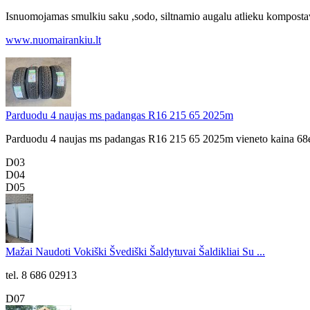
Isnuomojamas smulkiu saku ,sodo, siltnamio augalu atlieku kompos
www.nuomairankiu.lt
Parduodu 4 naujas ms padangas R16 215 65 2025m
Parduodu 4 naujas ms padangas R16 215 65 2025m vieneto kaina 68e
D03
D04
D05
Mažai Naudoti Vokiški Švediški Šaldytuvai Šaldikliai Su ...
tel. 8 686 02913
D07