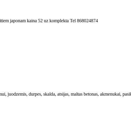
r kitiem japonam kaina 52 uz komplekta Tel 868024874
ui, juodzemis, durpes, skalda, atsijas, maltas betonas, akmenukai, pasik