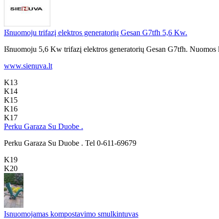
Išnuomoju trifazį elektros generatorių Gesan G7tfh 5,6 Kw.
Išnuomoju 5,6 Kw trifazį elektros generatorių Gesan G7tfh. Nuomos ka
www.sienuva.lt
K13
K14
K15
K16
K17
Perku Garaza Su Duobe .
Perku Garaza Su Duobe . Tel 0-611-69679
K19
K20
Isnuomojamas kompostavimo smulkintuvas