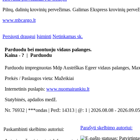
Pilnų, dalinių krovinių pervežimas. Galimas Ekspress krovinių pervež
www.mbcargo.lt
Persiųsti draugui
Įsiminti
Netinkamas sk.
Parduodu bei montuoju vidaus palanges.
Kaina - ? | Parduodu
Parduodu impregnuotas Mdp Austriškas Egeer vidaus palanges, Maxi p
Prekės / Paslaugos vieta:
Mažeikiai
Internetinis puslapis:
www.nuomairankiu.lt
Statybinės, apdailos medž.
Nr. 76932 | ***ondas | Perž: 14313 | @: 1 | 2026.08.08 - 2026.09.05
Parašyti skelbimo autoriui:
Paskambinti skelbimo autoriui: