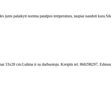
es jums palaikyti norima patalpos temperatura, taupiai naudoti kura.Sildy
ai 33x28 cm.Galima ir su darbuotoju. Kreiptis tel. 868298297, Edmon