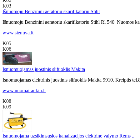
K02
K03
Išnuomoju Benzinini aeratoriu skarifikatoriu Stihl
Išnuomoju Benzinini aeratoriu skarifikatoriu Stihl Rl 540. Nuomos kai
www.sienuva.lt
K05
K06
Isnuomuojamas juostinis slifuoklis Makita
Isnomuojamas elektrinis juostinis slifuoklis Makita 9910. Kreiptis 
www.nuomairankiu.lt
K08
K09
Isnuomojama uzsikimsusios kanalizacijos elektrine valymo Rems ...