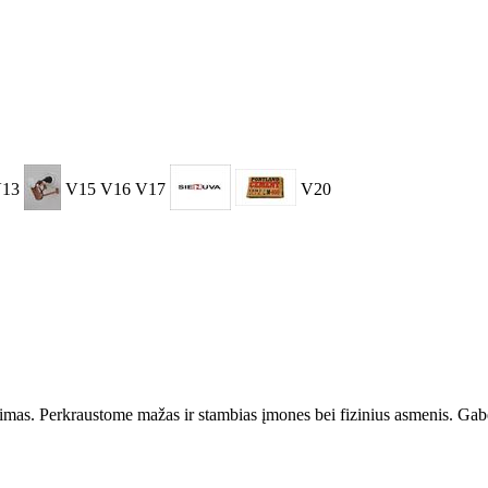
13
V15
V16
V17
V20
imas. Perkraustome mažas ir stambias įmones bei fizinius asmenis. Gab