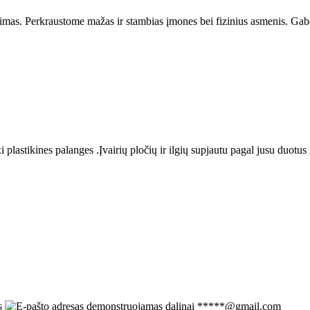
imas. Perkraustome mažas ir stambias įmones bei fizinius asmenis. Gab
lastikines palanges .Įvairių pločių ir ilgių supjautu pagal jusu duotu
*****@gmail.com