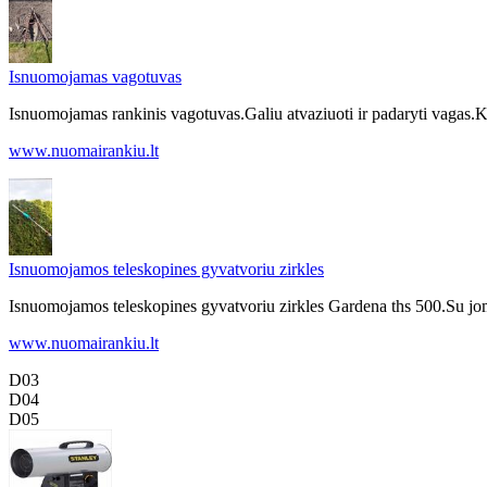
Isnuomojamas vagotuvas
Isnuomojamas rankinis vagotuvas.Galiu atvaziuoti ir padaryti vagas.
www.nuomairankiu.lt
Isnuomojamos teleskopines gyvatvoriu zirkles
Isnuomojamos teleskopines gyvatvoriu zirkles Gardena ths 500.Su jomis l
www.nuomairankiu.lt
D03
D04
D05