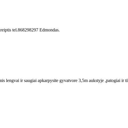
Kreiptis tel.868298297 Edmondas.
engvai ir saugiai apkarpysite gyvatvore 3,5m aukstyje ,patogiai ir tiksl