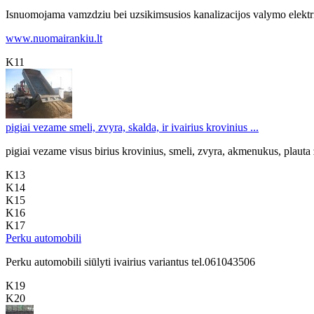
Isnuomojama vamzdziu bei uzsikimsusios kanalizacijos valymo elektr
www.nuomairankiu.lt
K11
pigiai vezame smeli, zvyra, skalda, ir ivairius krovinius ...
pigiai vezame visus birius krovinius, smeli, zvyra, akmenukus, plauta
K13
K14
K15
K16
K17
Perku automobili
Perku automobili siūlyti ivairius variantus tel.061043506
K19
K20