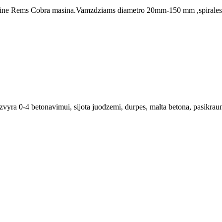
ine Rems Cobra masina.Vamzdziams diametro 20mm-150 mm ,spirales ilg
 zvyra 0-4 betonavimui, sijota juodzemi, durpes, malta betona, pasikrau