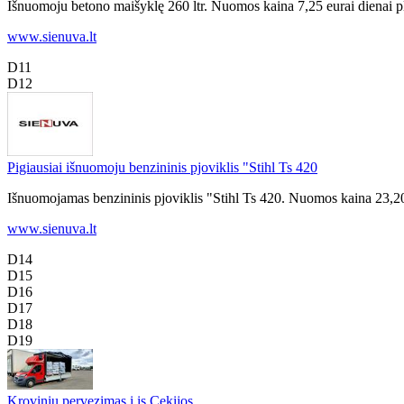
Išnuomoju betono maišyklę 260 ltr. Nuomos kaina 7,25 eurai dienai p
www.sienuva.lt
D11
D12
Pigiausiai išnuomoju benzininis pjoviklis "Stihl Ts 420
Išnuomojamas benzininis pjoviklis "Stihl Ts 420. Nuomos kaina 23,20
www.sienuva.lt
D14
D15
D16
D17
D18
D19
Kroviniu pervezimas i is Cekijos