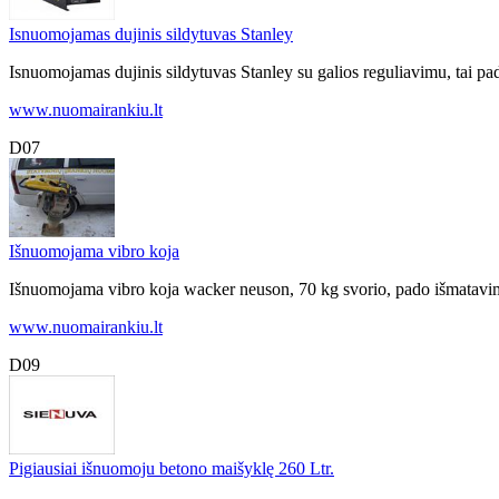
Isnuomojamas dujinis sildytuvas Stanley
Isnuomojamas dujinis sildytuvas Stanley su galios reguliavimu, tai pad
www.nuomairankiu.lt
D07
Išnuomojama vibro koja
Išnuomojama vibro koja wacker neuson, 70 kg svorio, pado išmatavim
www.nuomairankiu.lt
D09
Pigiausiai išnuomoju betono maišyklę 260 Ltr.