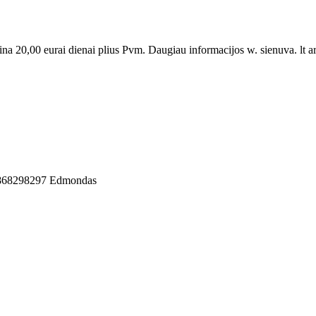
na 20,00 eurai dienai plius Pvm. Daugiau informacijos w. sienuva. lt ar
tel.868298297 Edmondas