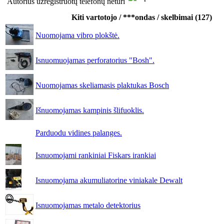
Autorius užregistruotų telefonų neturi
Kiti vartotojo / ***ondas / skelbimai (127)
Nuomojama vibro plokštė.
Isnuomuojamas perforatorius "Bosh".
Nuomojamas skeliamasis plaktukas Bosch
Išnuomojamas kampinis šlifuoklis.
Parduodu vidines palanges.
Isnuomojami rankiniai Fiskars irankiai
Isnuomojama akumuliatorine viniakale Dewalt
Isnuomojamas metalo detektorius