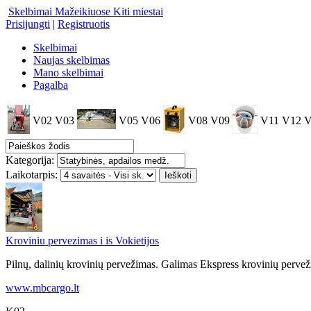
Skelbimai Mažeikiuose
Kiti miestai
Prisijungti
|
Registruotis
Skelbimai
Naujas skelbimas
Mano skelbimai
Pagalba
V02
V03
V05
V06
V08
V09
V11
V12
V
Kategorija:
Laikotarpis:
Kroviniu pervezimas i is Vokietijos
Pilnų, dalinių krovinių pervežimas. Galimas Ekspress krovinių pervež
www.mbcargo.lt