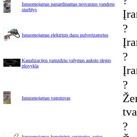
?
Isnuomojamas panardinamas nesvaraus vandens
siurblys
Įr
?
Isnuomojamas elektrinis dazu pulverizatorius
Įr
?
Kanalizacijos vamzdziu valymas auksto slegio
plovykla
Įr
?
Že
Isnuomojamas vagotuvas
tv
?
Isnuomojamas benzininis aeratorius, vejos