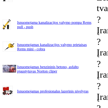
tv
?
Isnuomojama kanalizacijos valymo pompa Rems
pull - push
Įr
?
Isnuomojamas kanalizacijos valymo prietaisas
Rems mini - cobra
Įr
?
Isnuomojamas benzininis betono, asfalto
pjaustytuvas Norton cliper
Įr
?
Isnuomojamas profesionalus lazerinis nivelyras
Įr