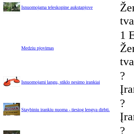
Že
Isnuomojama teleskopine aukstapjove
tv
1 
Že
Medziu pjovimas
tv
?
Isnuomojami langu, stiklo nesimo irankiai
Įr
?
Staybiniu irankiu nuoma - tiesiog lengva dirbti.
Įra
?