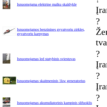
Isnuomojama elektrine malku skaldykle
Įr
?
Že
Isnuomojamos benzinines gyvatvoriu zirkles,
gyvatvoriu karpymas
tv
?
Isnuomojamas led statybinis sviestuvas
Įr
?
Isnuomojamas skaitmeninis 1kw generatorius
Įr
?
Isnuomojamas akumuliatorinis kampinis slifuoklis