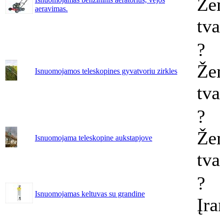
Že
aeravimas.
tv
?
Že
Isnuomojamos teleskopines gyvatvoriu zirkles
tv
?
Že
Isnuomojama teleskopine aukstapjove
tv
?
Isnuomojamas keltuvas su grandine
Įr