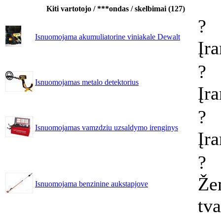
Kiti vartotojo / ***ondas / skelbimai (127)
?
Isnuomojama akumuliatorine viniakale Dewalt
Įr
?
Isnuomojamas metalo detektorius
Įr
?
Isnuomojamas vamzdziu uzsaldymo irenginys
Įr
?
Že
Isnuomojama benzinine aukstapjove
tv