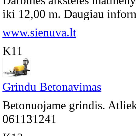
Darbinės aikštelės matmeny
iki 12,00 m. Daugiau inform
www.sienuva.lt
K11
Grindu Betonavimas
Betonuojame grindis. Atliek
061131241