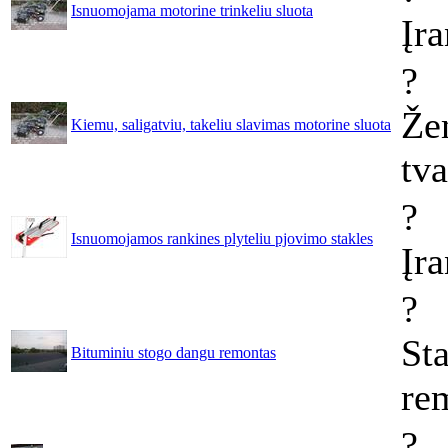
Isnuomojama motorine trinkeliu sluota
Įr
?
Že
Kiemu, saligatviu, takeliu slavimas motorine sluota
tv
?
Isnuomojamos rankines plyteliu pjovimo stakles
Įr
?
Sta
Bituminiu stogo dangu remontas
re
?