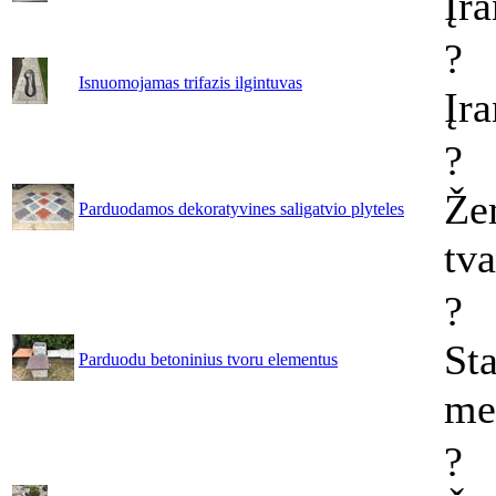
Įr
?
Isnuomojamas trifazis ilgintuvas
Įr
?
Že
Parduodamos dekoratyvines saligatvio plyteles
tv
?
Sta
Parduodu betoninius tvoru elementus
me
?