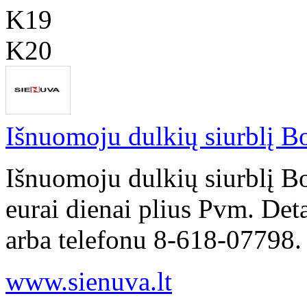
K19
K20
Išnuomoju dulkių siurblį Bo
Išnuomoju dulkių siurblį B
eurai dienai plius Pvm. Det
arba telefonu 8-618-07798.
www.sienuva.lt