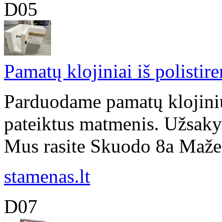
D05
Pamatų klojiniai iš polistir
Parduodame pamatų klojinius
pateiktus matmenis. Užsakym
Mus rasite Skuodo 8a Mažeiki
stamenas.lt
D07