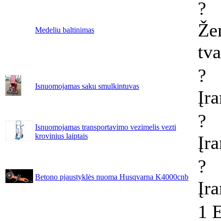
?
Že
Medeliu baltinimas
tv
?
Isnuomojamas saku smulkintuvas
Įr
?
Isnuomojamas transportavimo vezimelis vezti
krovinius laiptais
Įr
?
Betono pjaustyklės nuoma Husqvarna K4000cnb
Įr
1 