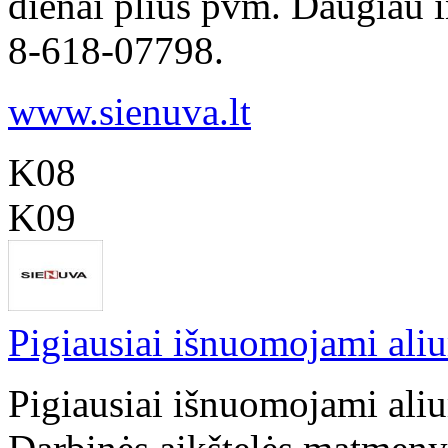
dienai plius pvm. Daugiau in
8-618-07798.
www.sienuva.lt
K08
K09
Pigiausiai išnuomojami aliu
Pigiausiai išnuomojami aliu