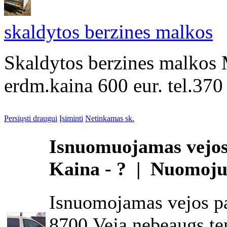
skaldytos berzines malkos
Skaldytos berzines malkos 
erdm.kaina 600 eur. tel.37
Persiųsti draugui
Įsiminti
Netinkamas sk.
Isnuomuojamas vejos 
Kaina - ? | Nuomoj
Isnuomojamas vejos pa
8700.Veja nebeaugs ten