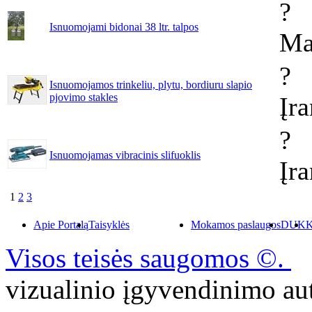
?
Isnuomojami bidonai 38 ltr. talpos
Ma
?
Isnuomojamos trinkeliu, plytu, bordiuru slapio
pjovimo stakles
Įr
?
Isnuomojamas vibracinis slifuoklis
Įr
1
2
3
Apie Portalą
Taisyklės
Mokamos paslaugos
DUK
K
Visos teisės saugomos ©.
P
vizualinio įgyvendinimo 