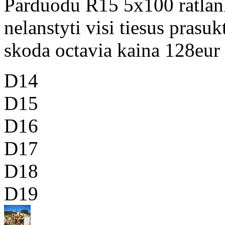
Parduodu R15 5x100 ratlank
nelanstyti visi tiesus prasuk
skoda octavia kaina 128eur
D14
D15
D16
D17
D18
D19