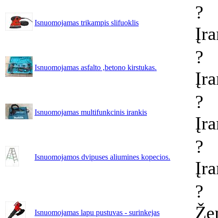
?
Isnuomojamas trikampis slifuoklis
Įr
?
Isnuomojamas asfalto ,betono kirstukas.
Įr
?
Isnuomojamas multifunkcinis irankis
Įr
?
Isnuomojamos dvipuses aliumines kopecios.
Įr
?
Že
Isnuomojamas lapu pustuvas - surinkejas