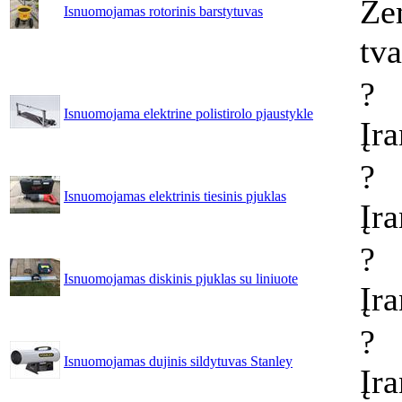
Že
Isnuomojamas rotorinis barstytuvas
tv
?
Isnuomojama elektrine polistirolo pjaustykle
Įr
?
Isnuomojamas elektrinis tiesinis pjuklas
Įr
?
Isnuomojamas diskinis pjuklas su liniuote
Įr
?
Isnuomojamas dujinis sildytuvas Stanley
Įr