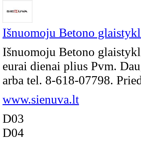
Išnuomoju Betono glaistyk
Išnuomoju Betono glaistyk
eurai dienai plius Pvm. Dau
arba tel. 8-618-07798. Pried
www.sienuva.lt
D03
D04