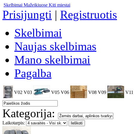
Skelbimai Mažeikiuose
Kiti miestai
Prisijungti
|
Registruotis
Skelbimai
Naujas skelbimas
Mano skelbimai
Pagalba
V02
V03
V05
V06
V08
V09
V11
Kategorija:
Laikotarpis: