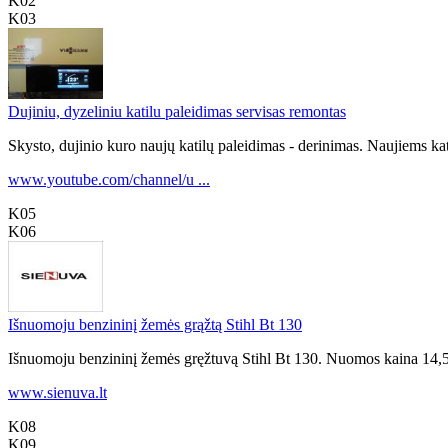
K02
K03
Dujiniu, dyzeliniu katilu paleidimas servisas remontas
Skysto, dujinio kuro naujų katilų paleidimas - derinimas. Naujiems kat
www.youtube.com/channel/u ...
K05
K06
Išnuomoju benzininį žemės grąžtą Stihl Bt 130
Išnuomoju benzininį žemės gręžtuvą Stihl Bt 130. Nuomos kaina 14,50 e
www.sienuva.lt
K08
K09