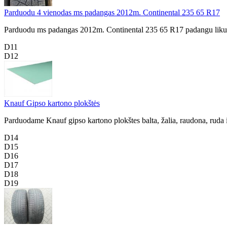
Parduodu 4 vienodas ms padangas 2012m. Continental 235 65 R17
Parduodu ms padangas 2012m. Continental 235 65 R17 padangu likut
D11
D12
Knauf Gipso kartono plokštės
Parduodame Knauf gipso kartono plokštes balta, žalia, raudona, ruda 
D14
D15
D16
D17
D18
D19