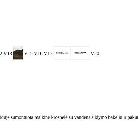
2
V13
V15
V16
V17
V20
iduje sumontuota malkinė krosnelė su vandens šildymo bakeliu ir pakura 