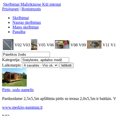
Skelbimai Mažeikiuose
Kiti miestai
Prisijungti
|
Registruotis
Skelbimai
Naujas skelbimas
Mano skelbimai
Pagalba
V02
V03
V05
V06
V08
V09
V11
V1
Kategorija:
Laikotarpis:
Pirtis, sodo namelis
Parduodame 2,5x5,5m apšiltinta pirtis su terasa 2,0x5,5m ir baldais. V
www.medzio-gaminiai.lt