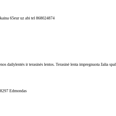
 kaina 65eur uz abi tel 868024874
 dailylentės ir terasinės lentos. Terasinė lenta impregnuota žalia spalv
8298297 Edmondas