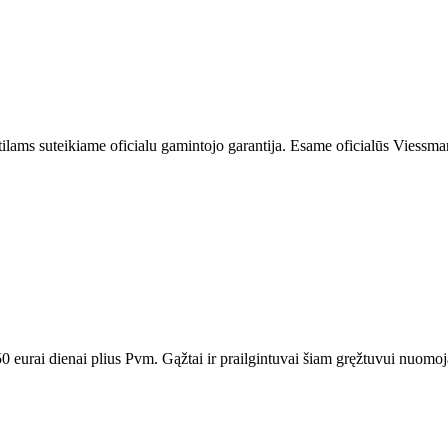
ilams suteikiame oficialu gamintojo garantija. Esame oficialūs Viessmann
urai dienai plius Pvm. Gąžtai ir prailgintuvai šiam gręžtuvui nuomojam