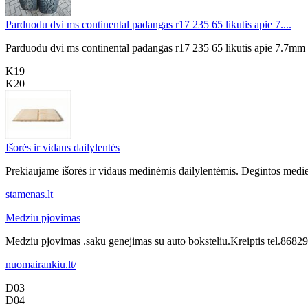
Parduodu dvi ms continental padangas r17 235 65 likutis apie 7....
Parduodu dvi ms continental padangas r17 235 65 likutis apie 7.7mm
K19
K20
Išorės ir vidaus dailylentės
Prekiaujame išorės ir vidaus medinėmis dailylentėmis. Degintos medienos
stamenas.lt
Medziu pjovimas
Medziu pjovimas .saku genejimas su auto boksteliu.Kreiptis tel.86
nuomairankiu.lt/
D03
D04