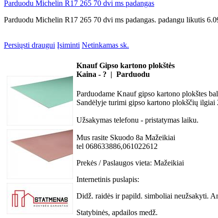
Parduodu Michelin R17 265 70 dvi ms padangas
Parduodu Michelin R17 265 70 dvi ms padangas. padangu likutis 6.
Persiųsti draugui
Įsiminti
Netinkamas sk.
Knauf Gipso kartono plokštės
Kaina - ? | Parduodu
Parduodame Knauf gipso kartono plokštes balta
Sandėlyje turimi gipso kartono plokščių ilgi
Užsakymas telefonu - pristatymas laiku.
Mus rasite Skuodo 8a Mažeikiai
tel 068633886,061022612
Prekės / Paslaugos vieta:
Mažeikiai
Internetinis puslapis:
Didž. raidės ir papild. simboliai neužsakyti. A
Statybinės, apdailos medž.