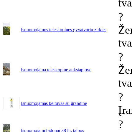
tv
?
Že
Isnuomojamos teleskopines gyvatvoriu zirkles
tv
?
Že
Isnuomojama teleskopine aukstapjove
tv
?
Isnuomojamas keltuvas su grandine
Įr
?
Isnuomojami bidonai 38 ltr. talpos