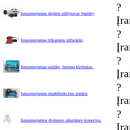
?
Isnuomojamas dujinis sildytuvas Stanley
Įr
?
Isnuomojamas trikampis slifuoklis
Įr
?
Isnuomojamas asfalto ,betono kirstukas.
Įr
?
Isnuomojamas multifunkcinis irankis
Įr
?
Isnuomojamos dvipuses aliumines kopecios.
Įr