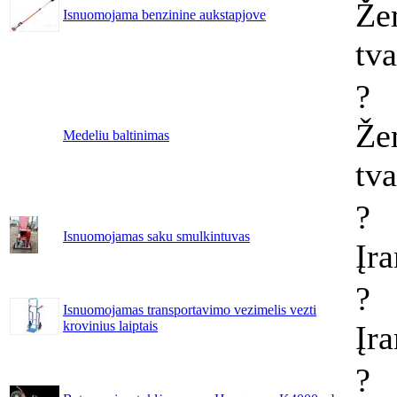
Že
Isnuomojama benzinine aukstapjove
tv
?
Že
Medeliu baltinimas
tv
?
Isnuomojamas saku smulkintuvas
Įr
?
Isnuomojamas transportavimo vezimelis vezti
krovinius laiptais
Įr
?