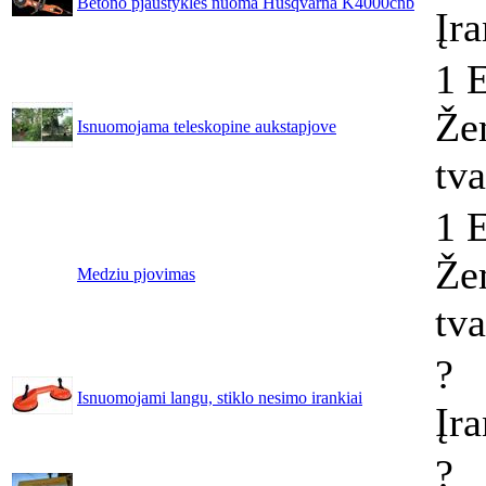
Betono pjaustyklės nuoma Husqvarna K4000cnb
Įr
1 
Že
Isnuomojama teleskopine aukstapjove
tv
1 
Že
Medziu pjovimas
tv
?
Isnuomojami langu, stiklo nesimo irankiai
Įr
?