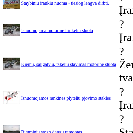
Staybiniu irankiu nuoma - tiesiog lengva dirbti.
Įra
?
Isnuomojama motorine trinkeliu sluota
Įr
?
Že
Kiemu, saligatviu, takeliu slavimas motorine sluota
tv
?
Isnuomojamos rankines plyteliu pjovimo stakles
Įr
?
Sta
Bituminiu stogo dangu remontas