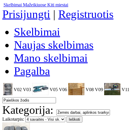
Skelbimai Mažeikiuose
Kiti miestai
Prisijungti
|
Registruotis
Skelbimai
Naujas skelbimas
Mano skelbimai
Pagalba
V02
V03
V05
V06
V08
V09
V11
Kategorija:
Laikotarpis: