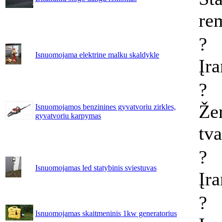
re
?
Isnuomojama elektrine malku skaldykle
Įr
?
Že
Isnuomojamos benzinines gyvatvoriu zirkles,
gyvatvoriu karpymas
tv
?
Isnuomojamas led statybinis sviestuvas
Įr
?
Isnuomojamas skaitmeninis 1kw generatorius