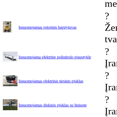
me
?
Že
Isnuomojamas rotorinis barstytuvas
tv
?
Isnuomojama elektrine polistirolo pjaustykle
Įr
?
Isnuomojamas elektrinis tiesinis pjuklas
Įr
?
Isnuomojamas diskinis pjuklas su liniuote
Įr