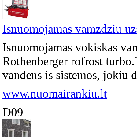
Isnuomojamas vamzdziu uz
Isnuomojamas vokiskas va
Rothenberger rofrost turbo.T
vandens is sistemos, jokiu d
www.nuomairankiu.lt
D09