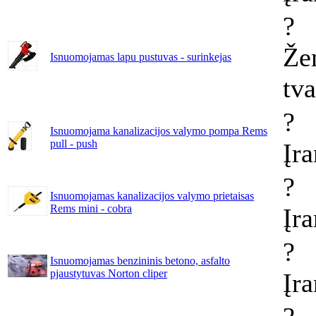
?
Že
Isnuomojamas lapu pustuvas - surinkejas
tv
?
Isnuomojama kanalizacijos valymo pompa Rems
pull - push
Įr
?
Isnuomojamas kanalizacijos valymo prietaisas
Rems mini - cobra
Įr
?
Isnuomojamas benzininis betono, asfalto
pjaustytuvas Norton cliper
Įr