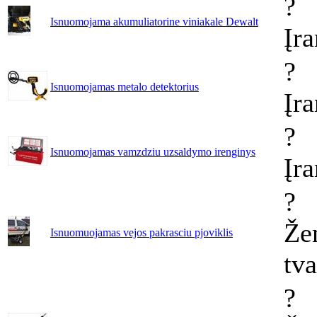
?
Isnuomojama akumuliatorine viniakale Dewalt
Įr
?
Isnuomojamas metalo detektorius
Įr
?
Isnuomojamas vamzdziu uzsaldymo irenginys
Įr
?
Že
Isnuomuojamas vejos pakrasciu pjoviklis
tv
?