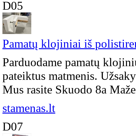
D05
Pamatų klojiniai iš polistir
Parduodame pamatų klojinius
pateiktus matmenis. Užsakym
Mus rasite Skuodo 8a Mažeiki
stamenas.lt
D07