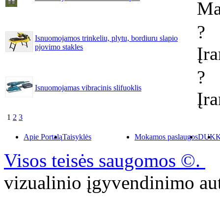
Ma
?
Isnuomojamos trinkeliu, plytu, bordiuru slapio
pjovimo stakles
Įr
?
Isnuomojamas vibracinis slifuoklis
Įr
1
2
3
Apie Portalą
Taisyklės
Mokamos paslaugos
DUK
K
Visos teisės saugomos ©.
P
vizualinio įgyvendinimo 