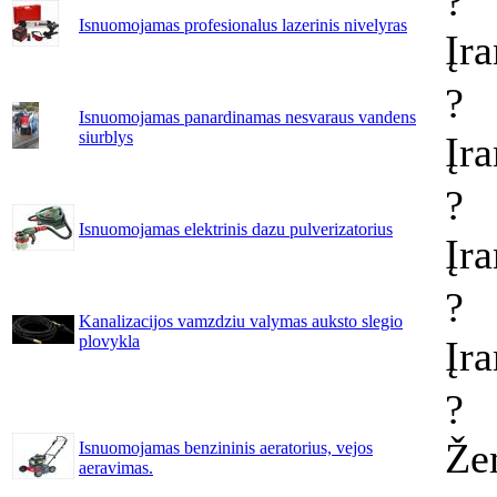
?
Isnuomojamas profesionalus lazerinis nivelyras
Įr
?
Isnuomojamas panardinamas nesvaraus vandens
siurblys
Įr
?
Isnuomojamas elektrinis dazu pulverizatorius
Įr
?
Kanalizacijos vamzdziu valymas auksto slegio
plovykla
Įr
?
Že
Isnuomojamas benzininis aeratorius, vejos
aeravimas.