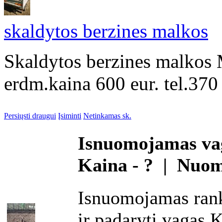
skaldytos berzines malkos
Skaldytos berzines malkos 
erdm.kaina 600 eur. tel.37
Persiųsti draugui
Įsiminti
Netinkamas sk.
Isnuomojamas va
Kaina - ? | Nuo
Isnuomojamas rank
ir padaryti vagas.