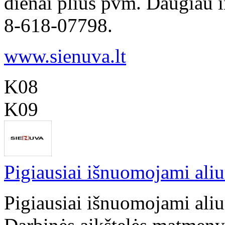
dienai plius pvm. Daugiau in
8-618-07798.
www.sienuva.lt
K08
K09
Pigiausiai išnuomojami aliu
Pigiausiai išnuomojami aliu