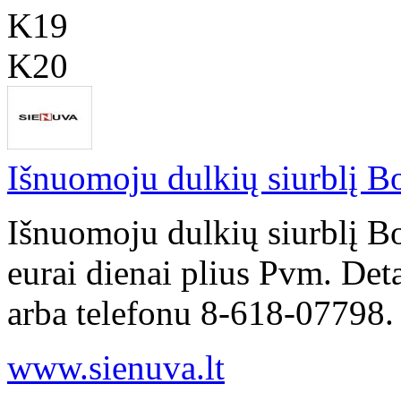
K19
K20
Išnuomoju dulkių siurblį Bo
Išnuomoju dulkių siurblį B
eurai dienai plius Pvm. Det
arba telefonu 8-618-07798.
www.sienuva.lt