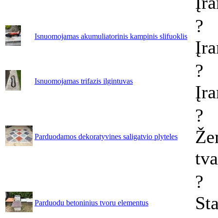
Įr
?
Isnuomojamas akumuliatorinis kampinis slifuoklis
Įr
?
Isnuomojamas trifazis ilgintuvas
Įr
?
Že
Parduodamos dekoratyvines saligatvio plyteles
tv
?
Sta
Parduodu betoninius tvoru elementus