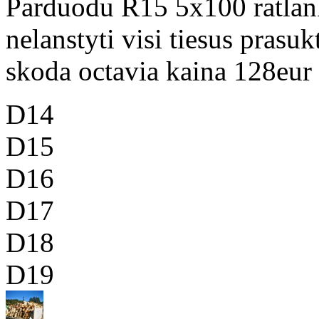
Parduodu R15 5x100 ratlank
nelanstyti visi tiesus prasuk
skoda octavia kaina 128eur
D14
D15
D16
D17
D18
D19