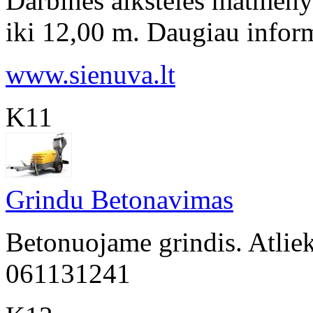
Darbinės aikštelės matmeny
iki 12,00 m. Daugiau inform
www.sienuva.lt
K11
Grindu Betonavimas
Betonuojame grindis. Atliek
061131241