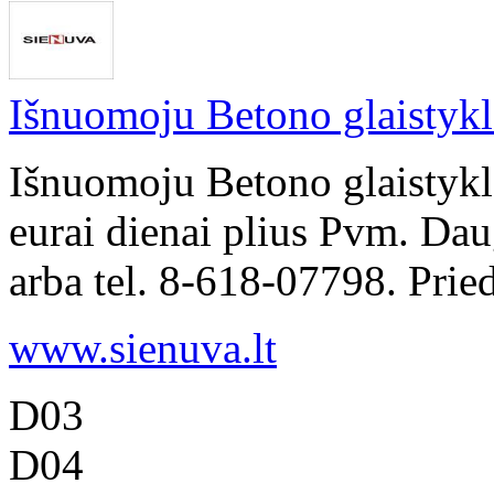
Išnuomoju Betono glaistyk
Išnuomoju Betono glaistyk
eurai dienai plius Pvm. Dau
arba tel. 8-618-07798. Pried
www.sienuva.lt
D03
D04