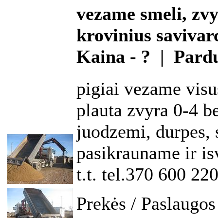
vezame smeli, zvy
krovinius savivar
Kaina - ? | Pard
pigiai vezame visus
plauta zvyra 0-4 b
juodzemi, durpes, 
pasikrauname ir is
t.t. tel.370 600 22
Prekės / Paslaugos