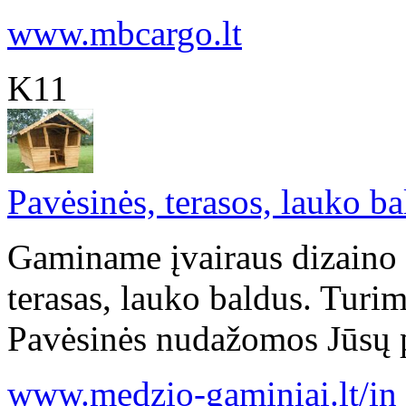
www.mbcargo.lt
K11
Pavėsinės, terasos, lauko ba
Gaminame įvairaus dizaino 
terasas, lauko baldus. Turi
Pavėsinės nudažomos Jūsų pa
www.medzio-gaminiai.lt/in .