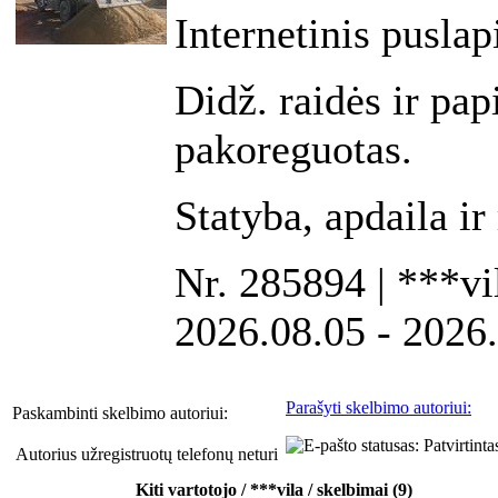
Internetinis puslap
Didž. raidės ir pap
pakoreguotas.
Statyba, apdaila i
Nr. 285894 | ***vil
2026.08.05 - 2026
Parašyti skelbimo autoriui:
Paskambinti skelbimo autoriui:
Autorius užregistruotų telefonų neturi
Kiti vartotojo / ***vila / skelbimai (9)