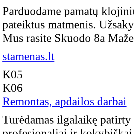
Parduodame pamatų klojinius
pateiktus matmenis. Užsakym
Mus rasite Skuodo 8a Mažeiki
stamenas.lt
K05
K06
Remontas, apdailos darbai
Turėdamas ilgalaikę patirty
profesionaliai ir kokybiškai