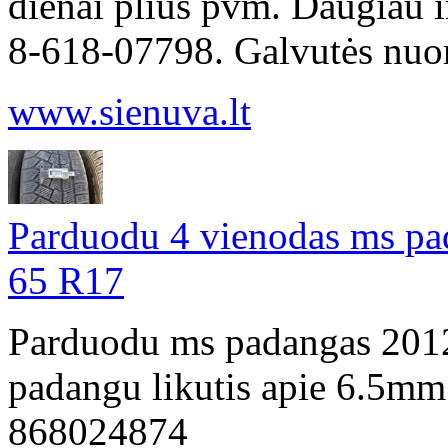
dienai plius pvm. Daugiau in
8-618-07798. Galvutės nuo
www.sienuva.lt
Parduodu 4 vienodas ms pa
65 R17
Parduodu ms padangas 201
padangu likutis apie 6.5mm.
868024874