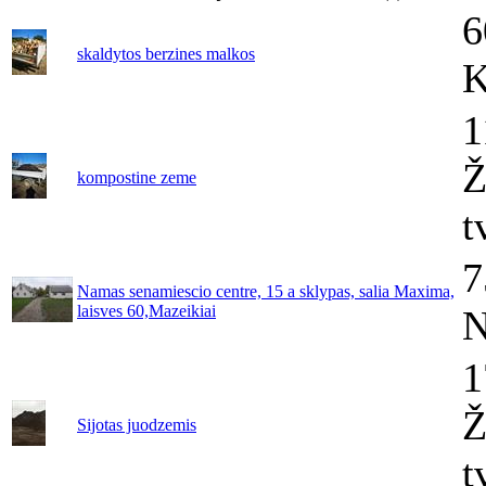
6
skaldytos berzines malkos
K
1
Ž
kompostine zeme
t
7
Namas senamiescio centre, 15 a sklypas, salia Maxima,
laisves 60,Mazeikiai
N
1
Ž
Sijotas juodzemis
t