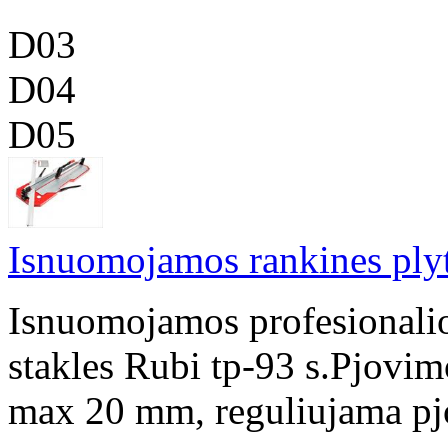
D03
D04
D05
Isnuomojamos rankines plyt
Isnuomojamos profesionalio
stakles Rubi tp-93 s.Pjovim
max 20 mm, reguliujama pjov