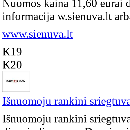
Nuomos kaina 11,60 eurai d
informacija w.sienuva.lt ar
www.sienuva.lt
K19
K20
Išnuomoju rankini sriegtuv
Išnuomoju rankini sriegtuv