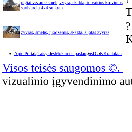
pigiai vezame smeli, zvyra, skalda, ir ivairius krovinius
savivarciu 4x4 su kran
T
?
zvyras, smelis, juodzemis, skalda, sijotas zvyras
K
Apie Portalą
Taisyklės
Mokamos paslaugos
DUK
Kontaktai
Visos teisės saugomos ©.
P
vizualinio įgyvendinimo 