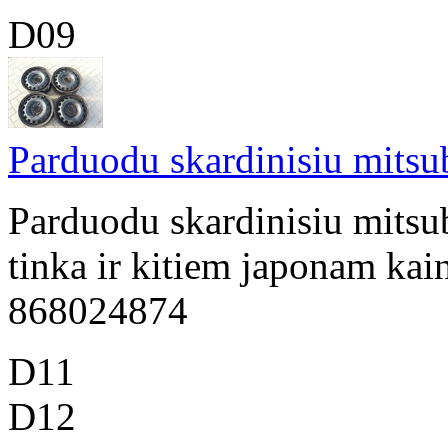
D09
Parduodu skardinisiu mitsub
Parduodu skardinisiu mitsub
tinka ir kitiem japonam kai
868024874
D11
D12