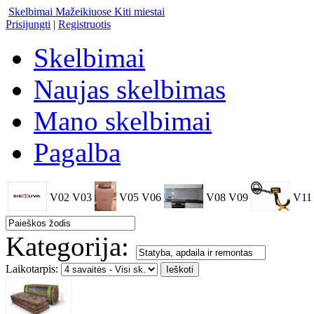
Skelbimai Mažeikiuose
Kiti miestai
Prisijungti
|
Registruotis
Skelbimai
Naujas skelbimas
Mano skelbimai
Pagalba
V02
V03
V05
V06
V08
V09
V11
Kategorija:
Laikotarpis: