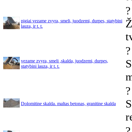
?
Ž
pigiai vezame zvyra, smeli, juodzemi, durpes, statybini
lauza, ir t. t.
t
?
S
vezame zvyra, smeli ,skalda, juodzemi, durpes,
statybini lauza, ir t. t.
m
?
S
Dolomitine skalda. maltas betonas, granitine skalda
r
?