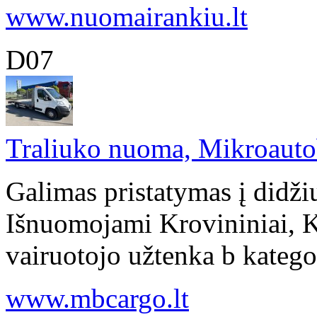
www.nuomairankiu.lt
D07
Traliuko nuoma, Mikroaut
Galimas pristatymas į didži
Išnuomojami Krovininiai, K
vairuotojo užtenka b kategor
www.mbcargo.lt