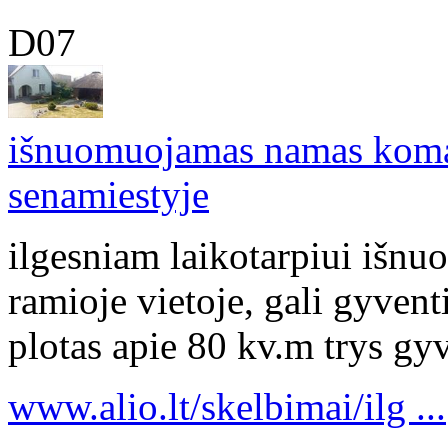
D07
išnuomuojamas namas koma
senamiestyje
ilgesniam laikotarpiui išn
ramioje vietoje, gali gyve
plotas apie 80 kv.m trys gyv
www.alio.lt/skelbimai/ilg ...