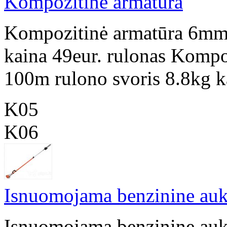
Kompozitinė armatūra
Kompozitinė armatūra 6mm 
kaina 49eur. rulonas Komp
100m rulono svoris 8.8kg ka
K05
K06
Isnuomojama benzinine auk
Isnuomojama benzinine auk