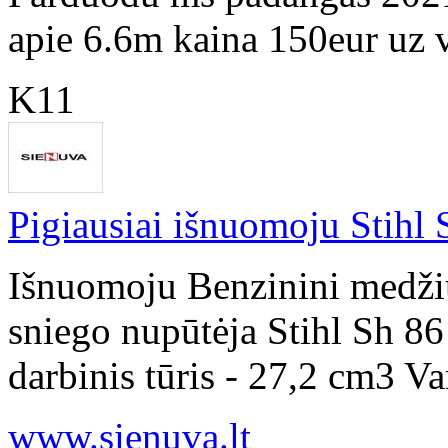
apie 6.6m kaina 150eur uz 
K11
Pigiausiai išnuomoju Stihl 
Išnuomoju Benzinini medžių
sniego nupūtėja Stihl Sh 8
darbinis tūris - 27,2 cm3 Var
www.sienuva.lt