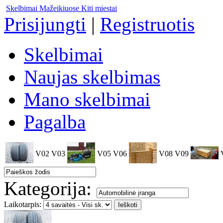
Skelbimai Mažeikiuose
Kiti miestai
Prisijungti
|
Registruotis
Skelbimai
Naujas skelbimas
Mano skelbimai
Pagalba
V02
V03
V05
V06
V08
V09
Kategorija:
Laikotarpis: