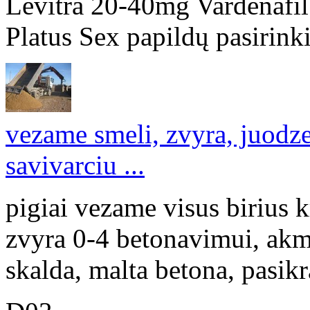
Levitra 20-40mg Vardenafi
Platus Sex papildų pasirinki
vezame smeli, zvyra, juodzem
savivarciu ...
pigiai vezame visus birius k
zvyra 0-4 betonavimui, akm
skalda, malta betona, pasikr