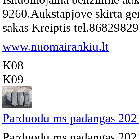
9260.Aukstapjove skirta gen
sakas Kreiptis tel.868298
www.nuomairankiu.lt
K08
K09
Parduodu ms padangas 20
Parduodu ms padangas 2021