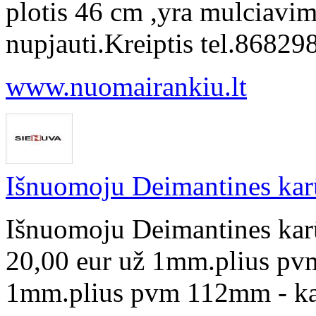
plotis 46 cm ,yra mulciavimo
nupjauti.Kreiptis tel.868
www.nuomairankiu.lt
Išnuomoju Deimantines ka
Išnuomoju Deimantines ka
20,00 eur už 1mm.plius pv
1mm.plius pvm 112mm - kai