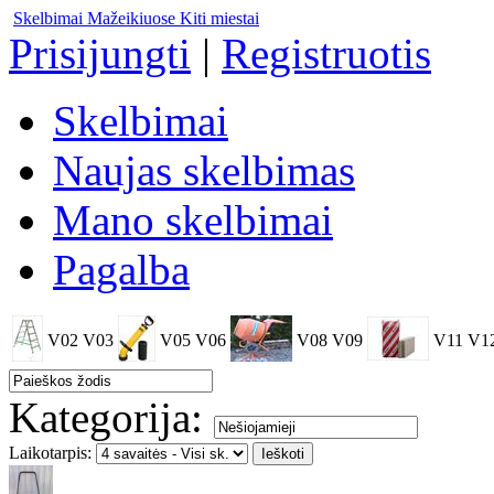
Skelbimai Mažeikiuose
Kiti miestai
Prisijungti
|
Registruotis
Skelbimai
Naujas skelbimas
Mano skelbimai
Pagalba
V02
V03
V05
V06
V08
V09
V11
V1
Kategorija:
Laikotarpis: