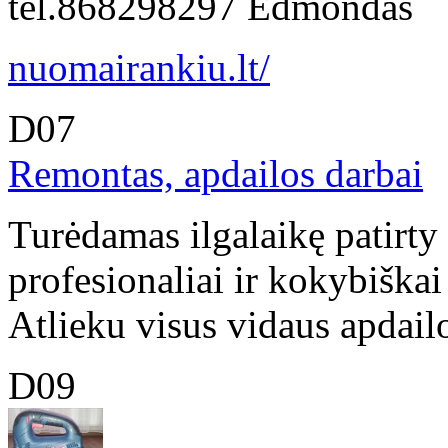
tel.868298297 Edmondas
nuomairankiu.lt/
D07
Remontas, apdailos darbai
Turėdamas ilgalaikę patirty
profesionaliai ir kokybiškai
Atlieku visus vidaus apdailo
D09