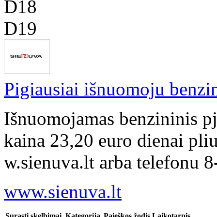
D18
D19
Pigiausiai išnuomoju benzin
Išnuomojamas benzininis pj
kaina 23,20 euro dienai pli
w.sienuva.lt arba telefonu 
www.sienuva.lt
Surasti skelbimai
Kategorija
Paieškos žodis
Laikotarpis