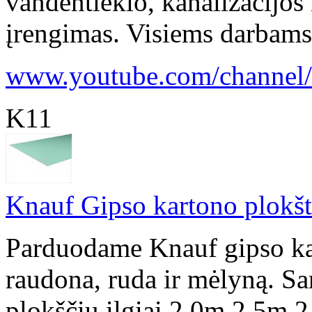
vandentiekio, kanalizacijo
įrengimas. Visiems darbams s
www.youtube.com/channel/u
K11
Knauf Gipso kartono plokšt
Parduodame Knauf gipso kart
raudona, ruda ir mėlyną. Sa
plokščių ilgiai 2,0m 2,5m 