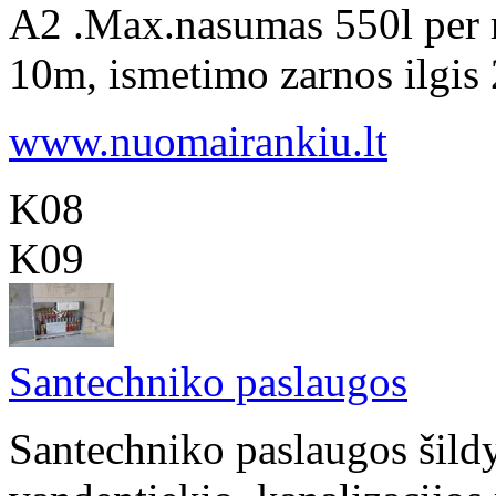
A2 .Max.nasumas 550l per m
10m, ismetimo zarnos ilgis 
www.nuomairankiu.lt
K08
K09
Santechniko paslaugos
Santechniko paslaugos šildy