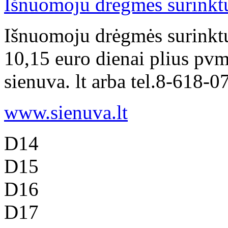
Išnuomoju drėgmės surinkt
Išnuomoju drėgmės surinkt
10,15 euro dienai plius pv
sienuva. lt arba tel.8-618-0
www.sienuva.lt
D14
D15
D16
D17