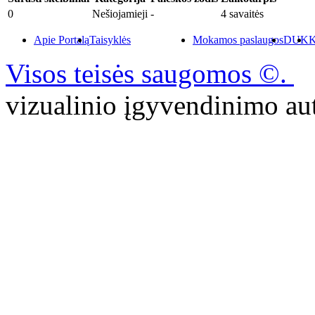
0
Nešiojamieji
-
4 savaitės
Apie Portalą
Taisyklės
Mokamos paslaugos
DUK
K
Visos teisės saugomos ©.
P
vizualinio įgyvendinimo 