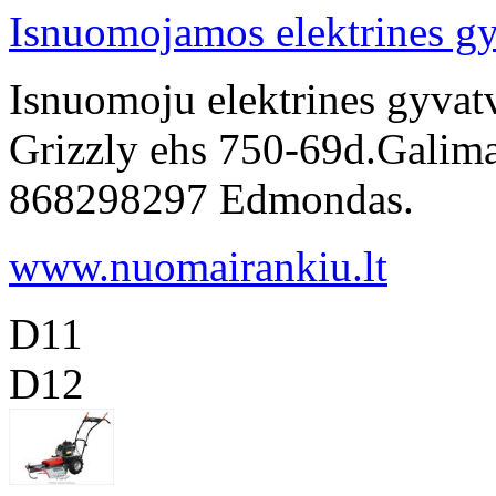
Isnuomojamos elektrines gy
Isnuomoju elektrines gyvat
Grizzly ehs 750-69d.Galima 
868298297 Edmondas.
www.nuomairankiu.lt
D11
D12