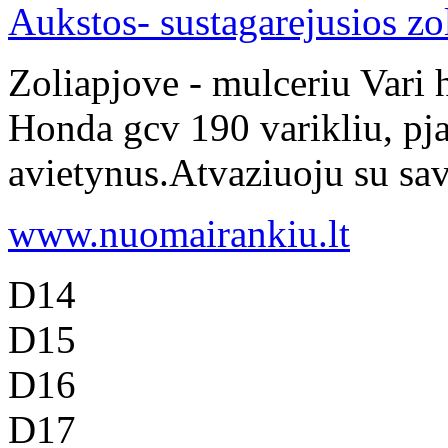
Aukstos- sustagarejusios z
Zoliapjove - mulceriu Vari 
Honda gcv 190 varikliu, pja
avietynus.Atvaziuoju su savo
www.nuomairankiu.lt
D14
D15
D16
D17