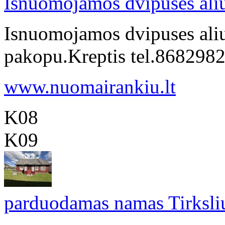
Isnuomojamos dvipuses ali
Isnuomojamos dvipuses ali
pakopu.Kreptis tel.86829
www.nuomairankiu.lt
K08
K09
parduodamas namas Tirksli