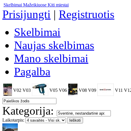
Skelbimai Mažeikiuose
Kiti miestai
Prisijungti
|
Registruotis
Skelbimai
Naujas skelbimas
Mano skelbimai
Pagalba
V02
V03
V05
V06
V08
V09
V11
V1
Kategorija:
Laikotarpis: