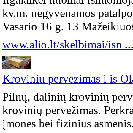
kv.m. negyvenamos patalpos 
Vasario 16 g. 13 Mažeikiuos
www.alio.lt/skelbimai/isn ..
Kroviniu pervezimas i is Ol
Pilnų, dalinių krovinių per
krovinių pervežimas. Perkr
įmones bei fizinius asmenis