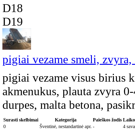
D18
D19
pigiai vezame smeli, zvyra, s
pigiai vezame visus birius k
akmenukus, plauta zvyra 0-
durpes, malta betona, pasik
Surasti skelbimai
Kategorija
Paieškos žodis
Laiko
0
Šventinė, nestandartinė apr.
-
4 sava