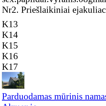
Nr2. Priešlaikiniai ejakuliaci
K13
K14
K15
K16
K17
Parduodamas mūrinis namas 