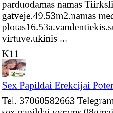
parduodamas namas Tiirksli
gatveje.49.53m2.namas med
plotas16.53a.vandentiekis.s
virtuve.ukinis ...
K11
Sex Papildai Erekcijai Poten
Tel. 37060582663 Telegram.
sex.papildai.vyrams.08gmail