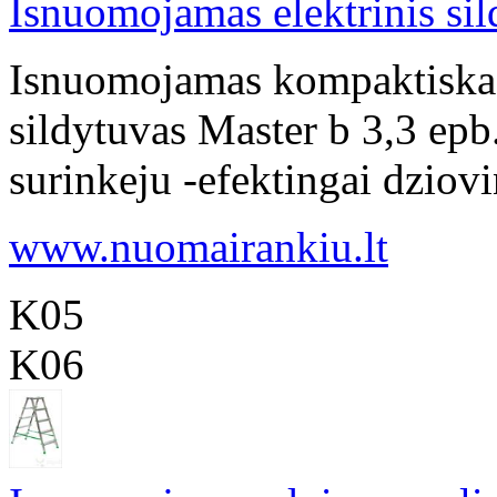
Isnuomojamas elektrinis si
Isnuomojamas kompaktiskas,
sildytuvas Master b 3,3 ep
surinkeju -efektingai dziovin
www.nuomairankiu.lt
K05
K06