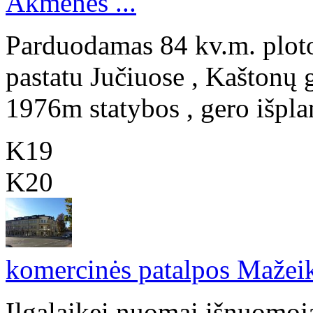
Akmenės ...
Parduodamas 84 kv.m. plot
pastatu Jučiuose , Kaštonų
1976m statybos , gero išpla
K19
K20
komercinės patalpos Mažeik
Ilgalaikei nuomai išnuomoja