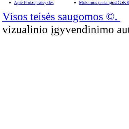
Apie Portalą
Taisyklės
Mokamos paslaugos
DUK
K
Visos teisės saugomos ©.
P
vizualinio įgyvendinimo 