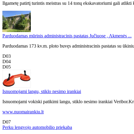
Ilgametę patirtį turintis meistras su 14 tonų ekskavatoriumi gali atlikt
Parduodamas mūrinis administracinis pastatas Jučiuose , Akmenės ...
Parduodamas 173 kv.m. ploto buvęs administracinis pastatas su ūkiniu
D03
D04
D05
Isnuomojami langu, stiklo nesimo irankiai
Isnuomojami vokiski patikimi langu, stiklo nesimo irankiai Veribor.
www.nuomairankiu.lt
D07
Perku lengvojo automobilio priekaba