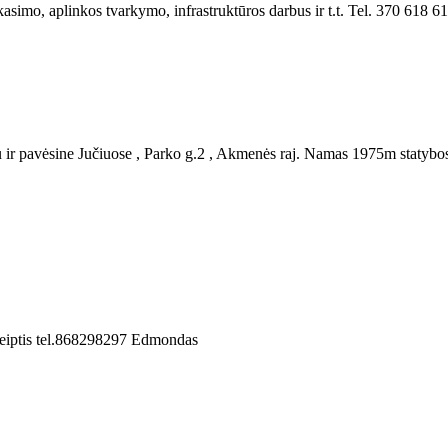
i kasimo, aplinkos tvarkymo, infrastruktūros darbus ir t.t. Tel. 370 618 6
 ir pavėsine Jučiuose , Parko g.2 , Akmenės raj. Namas 1975m statybos 
Kreiptis tel.868298297 Edmondas