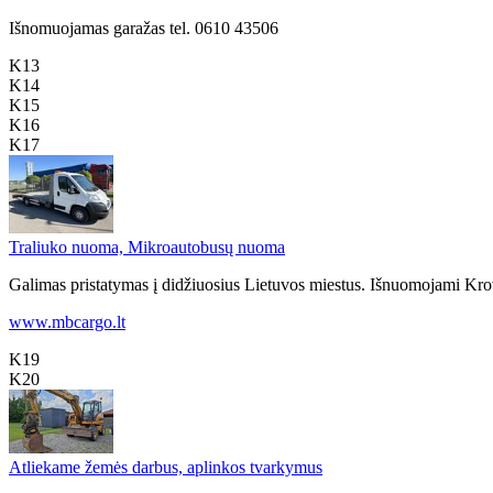
Išnomuojamas garažas tel. 0610 43506
K13
K14
K15
K16
K17
Traliuko nuoma, Mikroautobusų nuoma
Galimas pristatymas į didžiuosius Lietuvos miestus. Išnuomojami Krovi
www.mbcargo.lt
K19
K20
Atliekame žemės darbus, aplinkos tvarkymus