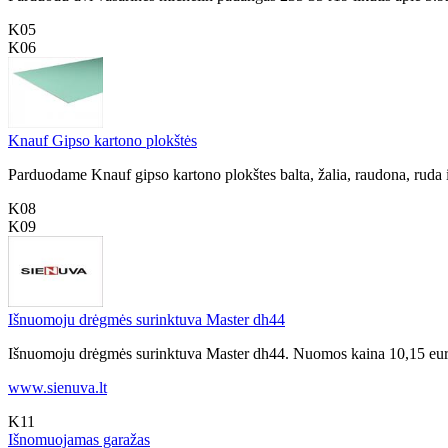
K05
K06
Knauf Gipso kartono plokštės
Parduodame Knauf gipso kartono plokštes balta, žalia, raudona, ruda 
K08
K09
Išnuomoju drėgmės surinktuva Master dh44
Išnuomoju drėgmės surinktuva Master dh44. Nuomos kaina 10,15 euro 
www.sienuva.lt
K11
Išnomuojamas garažas