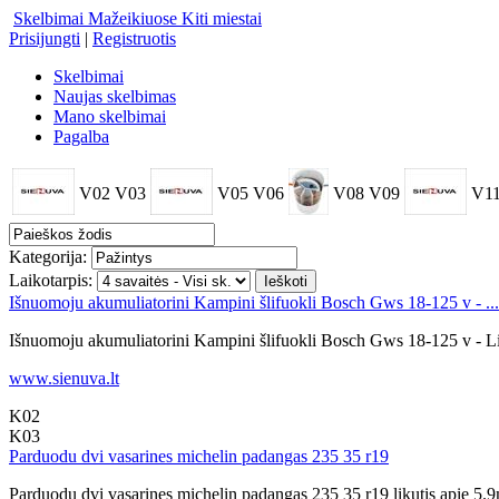
Skelbimai Mažeikiuose
Kiti miestai
Prisijungti
|
Registruotis
Skelbimai
Naujas skelbimas
Mano skelbimai
Pagalba
V02
V03
V05
V06
V08
V09
V1
Kategorija:
Laikotarpis:
Išnuomoju akumuliatorini Kampini šlifuokli Bosch Gws 18-125 v - ...
Išnuomoju akumuliatorini Kampini šlifuokli Bosch Gws 18-125 v - Li .
www.sienuva.lt
K02
K03
Parduodu dvi vasarines michelin padangas 235 35 r19
Parduodu dvi vasarines michelin padangas 235 35 r19 likutis apie 5.