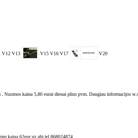
1
V12
V13
V15
V16
V17
V20
 Nuomos kaina 5,80 eurai dienai plius pvm. Daugiau informacijos w.sie
9mm kaina 62eur uz abi tel 868024874